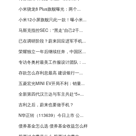
小米骁龙8 Plus旗舰曝光：两个...
小米12小屏旗舰只此一款！曝小米...
马斯克指控SEC：“黑走”自己2千...
已在调研阶段？蔚来回应进军手机...
荣耀独立一年后继续狂奔，中国区...
专访冬奥村最美工作服设计团队：...
存款怎么存利息最高 建设银行一...
五菱宏光MINI EV开局不利：销量...
全新第四代汉兰达与车主共赴“5+...
吉利之后，蔚来也要做手机？
N华正转（113639）今日上市 公...
债券基金怎么选 债券基金收益怎么样