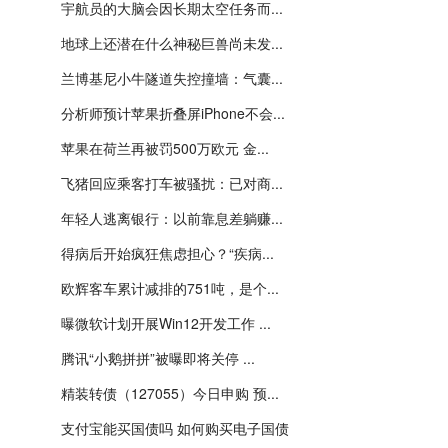
宇航员的大脑会因长期太空任务而...
地球上还潜在什么神秘巨兽尚未发...
兰博基尼小牛隧道失控撞墙：气囊...
分析师预计苹果折叠屏iPhone不会...
苹果在荷兰再被罚500万欧元 金...
飞猪回应乘客打车被骚扰：已对商...
年轻人逃离银行：以前靠息差躺赚...
得病后开始疯狂焦虑担心？“疾病...
欧辉客车累计减排的751吨，是个...
曝微软计划开展Win12开发工作 ...
腾讯“小鹅拼拼”被曝即将关停 ...
精装转债（127055）今日申购 预...
支付宝能买国债吗 如何购买电子国债