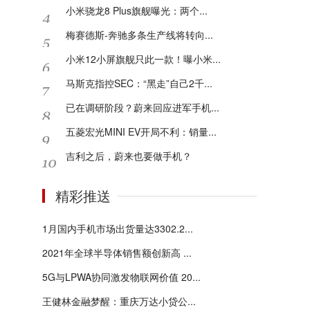
小米骁龙8 Plus旗舰曝光：两个...
梅赛德斯-奔驰多条生产线将转向...
小米12小屏旗舰只此一款！曝小米...
马斯克指控SEC：“黑走”自己2千...
已在调研阶段？蔚来回应进军手机...
五菱宏光MINI EV开局不利：销量...
吉利之后，蔚来也要做手机？
精彩推送
1月国内手机市场出货量达3302.2...
2021年全球半导体销售额创新高 ...
5G与LPWA协同激发物联网价值 20...
王健林金融梦醒：重庆万达小贷公...