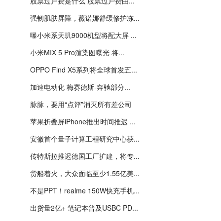
股票过户费是什么 股票过户费由...
强韧肌肤屏障，薇诺娜舒缓修护冻...
曝小米系天玑9000机型将配大屏 ...
小米MIX 5 Pro渲染图曝光 将...
OPPO Find X5系列将全球首发五...
加速电动化 梅赛德斯-奔驰部分...
脉脉，要用“点评”消灭所有差公司
苹果折叠屏iPhone推出时间推迟 ...
安徽首个量子计算工程研究中心获...
传特斯拉推迟德国工厂扩建，将专...
货船着火，大众面临至少1.55亿美...
不是PPT！realme 150W快充手机...
出货量2亿+ 笔记本普及USBC PD...