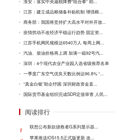
淮安：落实中央减税降费“组合拳” 助...
江苏：建立成品粮储备补贴机制 增强粮...
商务部：我国将坚持扩大高水平对外开放...
疫情扰动不改经济平稳运行趋势 固定资...
江苏手机网民规模达6540万人 每周上网...
汽油、柴油价格再上调 加满一箱92号汽...
深圳：4个现代农业产业园入选省级推荐名单
一季度广东空气优良天数比例达96.8% “...
“真金白银”助企纾困 深圳财政资金直...
国际货币基金组织完成SDR定值审查 人民...
阅读排行
联想公布新款拯救者G系列显示器...
苹果推送iOS15.5正式版更新 改...