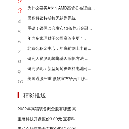
为什么要买A卡？AMD高管公布理由...
黑客解锁特斯拉无钥匙系统
重磅！银保监会发布13条养老金融...
年内多家理财子公司高管变更 “...
北京公积金中心：年底前网上申请...
研究人员发现蟑螂基因编辑方法 ...
研究发现：新型葡萄糖燃料电池可...
美国通胀严重 微软宣布给员工涨...
精彩推送
2022年高端装备概念股有哪些 高...
宝馨科技开盘报价3.69元 宝馨科...
天成自控属于卡车概念股吗 2022...