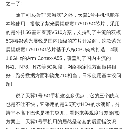
之一了!
除了可以操作“云游戏”之外，天翼1号手机也能在
本地使用，搭载了紫光展锐虎贲T7510 5G芯片，采用
的是外挂5G基带春藤V510方案，支持到了主流的双模
5G网络!紫光展锐是国内顶级的芯片开发商，这款紫光
展锐虎贲T7510 5G芯片基于八核CPU架构打造，4颗
1.8GHz的Arm Cortex-A55，覆盖到了国内主流的
N41、N78、N79等5G频段，网络稳定性方面做得很
好，跑分数据方面和骁龙710相当，日常使用基本没问
题!
说了天翼1号 5G手机这么多优点，它的三个缺点
也是不吐不快，它采用的是6.5英寸HD+的水滴屏，分
辨率不高下巴也是极其突兀，看起来美观度很差!解锁
方案上，天翼1号手机用的居然是老套的后置指纹识