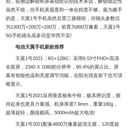
别，较侧边解锁和屏幕指纹识别技术来说，解锁稳定性
虽然不错，但手机美观度和一体化程度不够。最为棘手
的是，天翼1号手机虽然后置三摄模组，但镜头参数仅
为1300万+200万+200万，前置为800万像素，天翼1号
5G手机镜头虽多但是华而不实!
电信天翼手机新款推荐
天翼1号2021〔6G+128G〕采用6.53寸FHD+高清
全面屏，2340 X 1080的分辨率，90.4%的屏占比。屏
幕有智能色温和亮度调节功能，在阳光强直射下也可清
晰显示。
天翼1号2021采用垂直棱角中框，极具辨识度，握
持起来也更具力量感。机身厚度7.9mm，重量180g，
超薄超轻，颜值颇高。5000mAh超大电池!
天翼1号2021配备4800万像素超清主摄，120度超