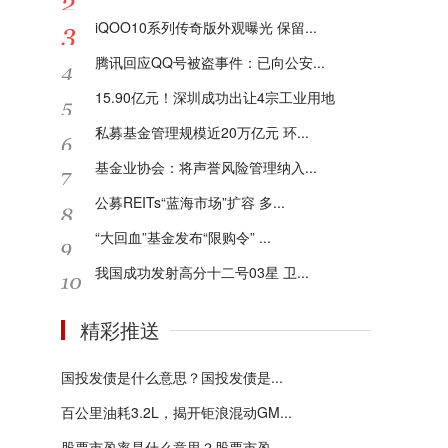
iQOO10系列传奇版外观曝光 保留...
腾讯回应QQ号被盗事件：已向公安...
15.90亿元！深圳成功出让4宗工业用地
私募基金管理规模近20万亿元 环...
基金业协会：将声誉风险管理纳入...
公募REITs“蓝海市场”扩容 多...
“大回血”基金发布“限购令” ...
我国成功发射高分十二号03星 卫...
精彩推送
国投发债是什么意思？国投发债是...
百公里油耗3.2L，揭开钜浪混动GM...
股票市盈率是什么意思？股票市盈...