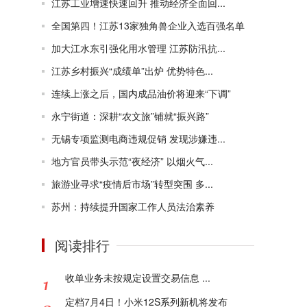
江苏工业增速快速回升 推动经济全面回...
全国第四！江苏13家独角兽企业入选百强名单
加大江水东引强化用水管理 江苏防汛抗...
江苏乡村振兴“成绩单”出炉 优势特色...
连续上涨之后，国内成品油价将迎来“下调”
永宁街道：深耕“农文旅”铺就“振兴路”
无锡专项监测电商违规促销 发现涉嫌违...
地方官员带头示范“夜经济” 以烟火气...
旅游业寻求“疫情后市场”转型突围 多...
苏州：持续提升国家工作人员法治素养
阅读排行
收单业务未按规定设置交易信息 ...
定档7月4日！小米12S系列新机将发布