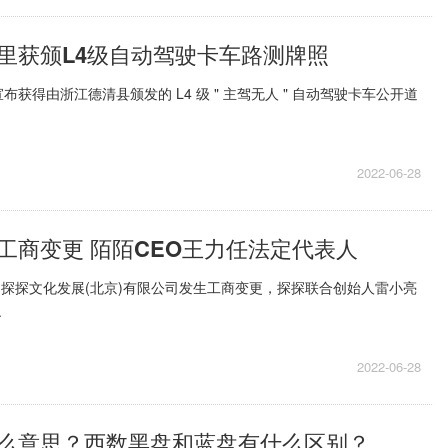
里获颁L4级自动驾驶卡车路测牌照
获得由浙江德清县颁发的 L4 级 " 主驾无人 " 自动驾驶卡车公开道
2022-06-28
工商变更 陌陌CEO王力任法定代表人
，探探文化发展(北京)有限公司发生工商变更，探探联合创始人雷小亮
.
2022-06-28
么意思？西数黑盘和蓝盘有什么区别？