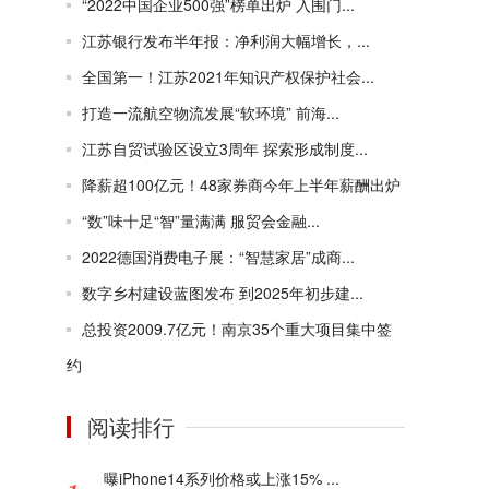
“2022中国企业500强”榜单出炉 入围门...
江苏银行发布半年报：净利润大幅增长，...
全国第一！江苏2021年知识产权保护社会...
打造一流航空物流发展“软环境” 前海...
江苏自贸试验区设立3周年 探索形成制度...
降薪超100亿元！48家券商今年上半年薪酬出炉
“数”味十足“智”量满满 服贸会金融...
2022德国消费电子展：“智慧家居”成商...
数字乡村建设蓝图发布 到2025年初步建...
总投资2009.7亿元！南京35个重大项目集中签
约
阅读排行
曝iPhone14系列价格或上涨15% ...