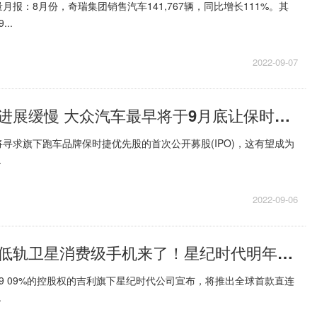
报：8月份，奇瑞集团销售汽车141,767辆，同比增长111%。其
..
2022-09-07
独立上市计划进展缓慢 大众汽车最早将于9月底让保时捷上市
寻求旗下跑车品牌保时捷优先股的首次公开募股(IPO)，这有望成为
.
2022-09-06
全球首款直连低轨卫星消费级手机来了！星纪时代明年上市
9 09%的控股权的吉利旗下星纪时代公司宣布，将推出全球首款直连
.