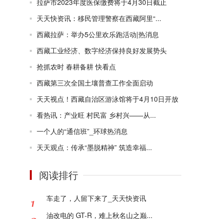
拉萨市2023年度医保缴费将于4月30日截止
天天快资讯：移民管理警察在西藏阿里“...
西藏拉萨：举办5公里欢乐跑活动|热消息
西藏工业经济、数字经济保持良好发展势头
抢抓农时 春耕备耕 快看点
西藏第三次全国土壤普查工作全面启动
天天视点！西藏自治区游泳馆将于4月10日开放
看热讯：产业旺 村民富 乡村兴——从...
一个人的“通信班”_环球热消息
天天观点：传承“墨脱精神” 筑造幸福...
阅读排行
车走了，人留下来了_天天快资讯
油改电的 GT-R，难上秋名山之巅...