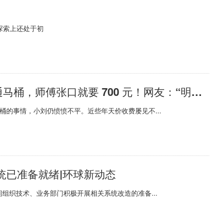
探索上还处于初
焦点滚动:马桶都修不起了？10 秒钟通马桶，师傅张口就要 700 元！网友：“明明可以抢的，还帮我疏通了下马桶”
桶的事情，小刘仍愤愤不平。近些年天价收费屡见不...
统已准备就绪|环球新动态
组织技术、业务部门积极开展相关系统改造的准备...