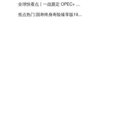
全球快看点丨一战奠定 OPEC+ ...
焦点热门:国寿终身寿险臻享版19...