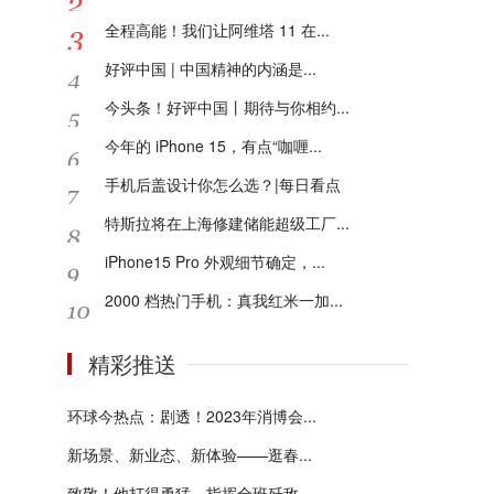
全程高能！我们让阿维塔 11 在...
好评中国 | 中国精神的内涵是...
今头条！好评中国丨期待与你相约...
今年的 iPhone 15，有点“咖喱...
手机后盖设计你怎么选？|每日看点
特斯拉将在上海修建储能超级工厂...
iPhone15 Pro 外观细节确定，...
2000 档热门手机：真我红米一加...
精彩推送
环球今热点：剧透！2023年消博会...
新场景、新业态、新体验——逛春...
致敬！他打得勇猛，指挥全班歼敌...