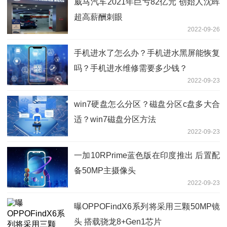
威马汽车2021年巨亏82亿元 创始人沈晖
超高薪酬刺眼
2022-09-26
手机进水了怎么办？手机进水黑屏能恢复
吗？手机进水维修需要多少钱？
2022-09-23
win7硬盘怎么分区？磁盘分区c盘多大合
适？win7磁盘分区方法
2022-09-23
一加10RPrime蓝色版在印度推出 后置配
备50MP主摄像头
2022-09-23
曝OPPOFindX6系列将采用三颗50MP镜
头 搭载骁龙8+Gen1芯片